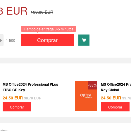
3
EUR
199.00
EUR
Tiempo de entrega 3-5 minutos
Comprar
1-500
MS Office2024 Professional PLus
MS Office2024 Pr
-38%
LTSC CD Key
Key Global
24.50
EUR
24.50
EUR
38.78
EUR
39.7
Comprar
Comprar
echas