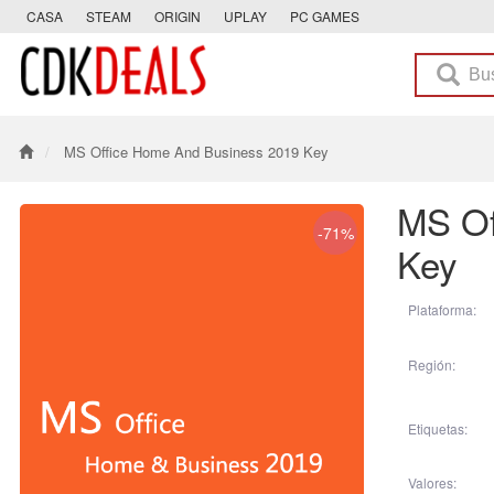
CASA
STEAM
ORIGIN
UPLAY
PC GAMES
MS Office Home And Business 2019 Key
MS Of
-71%
Key
Plataforma:
Región:
Etiquetas:
Valores: