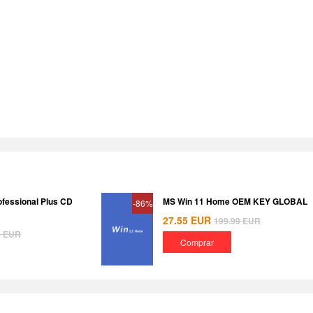
ofessional Plus CD
MS Win 11 Home OEM KEY GLOBAL
-86%
27.55
EUR
199.99
EUR
8
EUR
Comprar