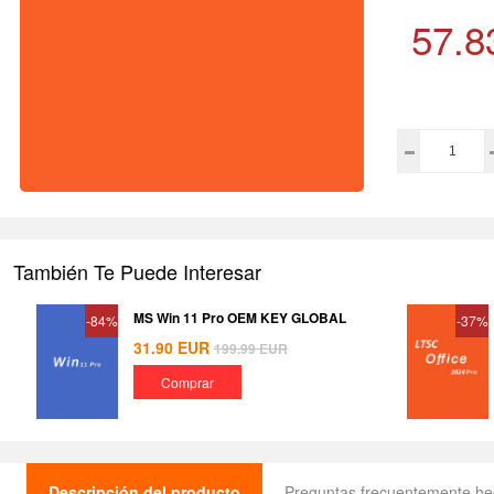
57.8
También Te Puede Interesar
MS Win 11 Pro OEM KEY GLOBAL
-84%
-37%
31.90
EUR
199.99
EUR
Comprar
Descripción del producto
Preguntas frecuentemente h