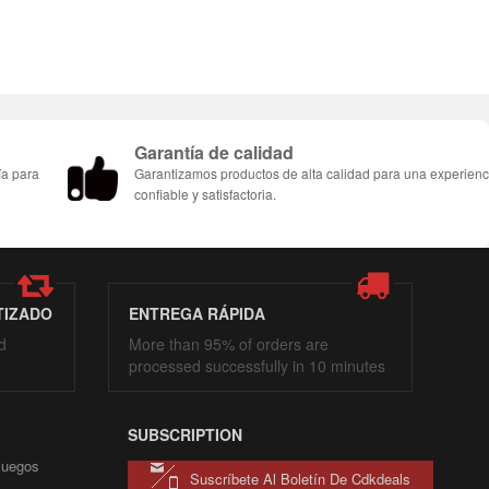
Garantía de calidad
ía para
Garantizamos productos de alta calidad para una experienc
confiable y satisfactoria.
TIZADO
ENTREGA RÁPIDA
d
More than 95% of orders are
processed successfully in 10 minutes
SUBSCRIPTION
 juegos
Suscríbete Al Boletín De Cdkdeals