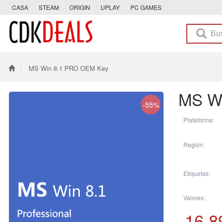
CASA
STEAM
ORIGIN
UPLAY
PC GAMES
MS Win 8.1 PRO OEM Key
MS W
-55%
Plataforma:
Región:
Etiquetas:
Valores:
16.8