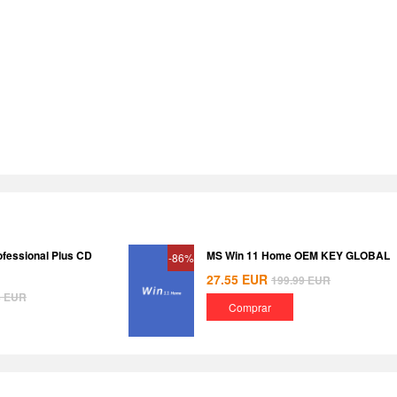
ofessional Plus CD
MS Win 11 Home OEM KEY GLOBAL
-86%
27.55
EUR
199.99
EUR
8
EUR
Comprar