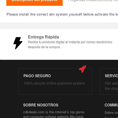
Please install the correct win system yourself before activate the 
Entrega Rápida
Recibe tu producto digital al instante por correo electrónico
después de la compra.
PAGO SEGURO
SERVI
100% secure online payment system
Get ass
live cha
SOBRE NOSOTROS
COMMU
cdkdeals.com is the internet’s top game
Sobre no
and computer softwar website.We track