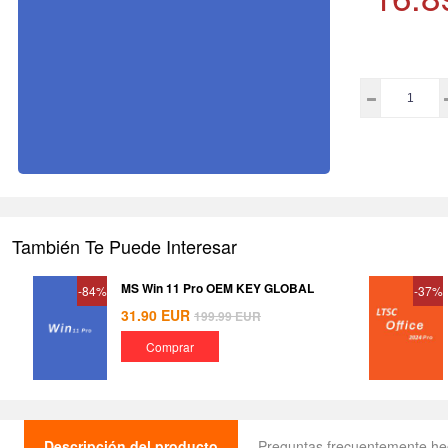
También Te Puede Interesar
MS Win 11 Pro OEM KEY GLOBAL
-84%
-37%
31.90
EUR
199.99
EUR
Comprar
Descripción del producto
Preguntas frecuentemente h