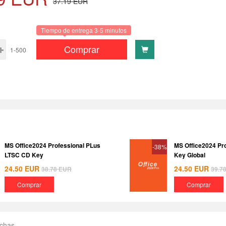
37.19
EUR
Tiempo de entrega 3-5 minutos
Comprar
1-500
MS Office2024 Professional PLus
MS Office2024 Pr
-38%
LTSC CD Key
Key Global
24.50
EUR
24.50
EUR
38.78
EUR
39.7
Comprar
Comprar
echas