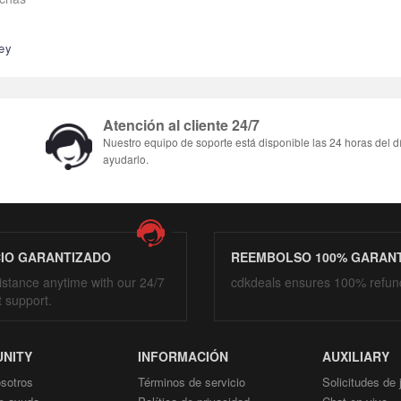
key
Atención al cliente 24/7
Nuestro equipo de soporte está disponible las 24 horas del d
ayudarlo.
CIO GARANTIZADO
REEMBOLSO 100% GARAN
istance anytime with our 24/7
cdkdeals ensures 100% refun
t support.
NITY
INFORMACIÓN
AUXILIARY
sotros
Términos de servicio
Solicitudes de